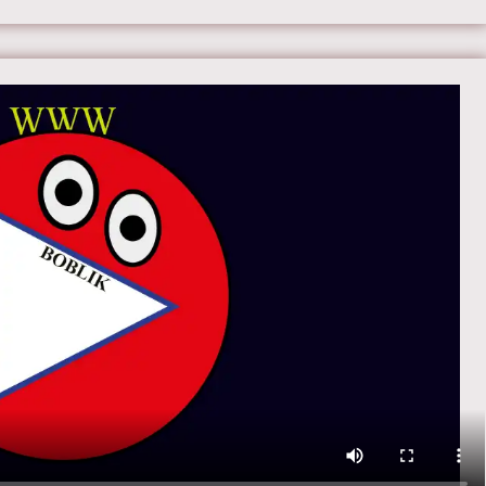
ы:
Ванесса Кирби, Клэр Фой, Виктория Хэмилтон, Джаред
, Мэтт Смит, Джереми Нортэм, Антон Лессер, Хелена
Картер, Джейн Лапотейр и Айлин Эткинс.
те онлайн 4 сезон 7 серию «
Корона
» бесплатно в
м HD качестве, на телефоне, планшете, пк или телевизоре
е - tvcrown.ru.