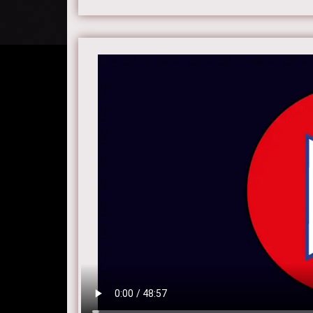
Актер
Харрис
Бонэм 
Смотри
хороше
на сайт