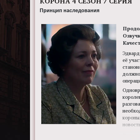
КОРОНА 4 СЕЗОН 7 СЕРИЯ
Принцип наследования
Продо
Озвуч
Качес
Эдвард
её учас
станов
должно
операц
Одновр
короле
разгова
необхо
короны
новость
Режис