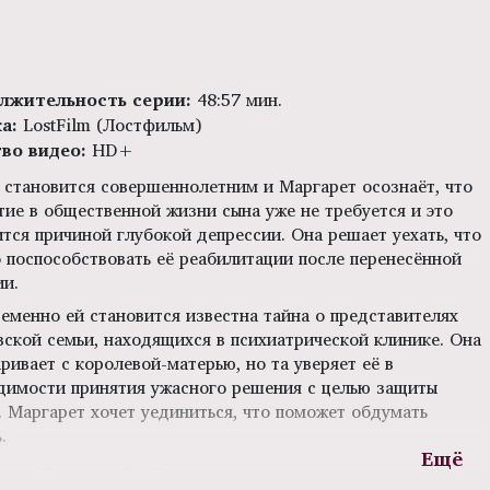
лжительность серии:
48:57 мин.
ка:
LostFilm (Лостфильм)
тво видео:
HD+
 становится совершеннолетним и Маргарет осознаёт, что
тие в общественной жизни сына уже не требуется и это
ится причиной глубокой депрессии. Она решает уехать, что
 поспособствовать её реабилитации после перенесённой
ии.
еменно ей становится известна тайна о представителях
вской семьи, находящихся в психиатрической клинике. Она
ривает с королевой-матерью, но та уверяет её в
димости принятия ужасного решения с целью защиты
. Маргарет хочет уединиться, что поможет обдумать
.
сер:
Джессика Хоббс