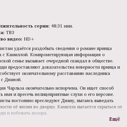
лжительность серии:
48:31 мин.
ка:
ТВ3
тво видео:
HD+
истам удаётся раздобыть сведения о романе принца
а с Камиллой. Компрометирующая информация о
вской семье вызывает очередной скандал в обществе.
цци предоставляют доказательства неверности принца и
особствует окончательному расставанию наследника
 с Дианой.
ция Чарльза окончательно испорчена. Он ищет способ
ь имя и пресечь нелицеприятные слухи о его персоне.
исты постоянно преследуют Диану, пытаясь выведать
ности её жизни во дворце. Камилла пытается скрыться от
ци и избежать позора.
сер:
Джулиан Джаррольд