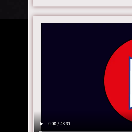
Актер
Харрис
Бонэм 
Смотри
хороше
на сайт