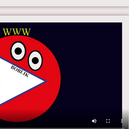
ы:
Ванесса Кирби, Клэр Фой, Виктория Хэмилтон, Джаред
, Мэтт Смит, Джереми Нортэм, Антон Лессер, Хелена
Картер, Джейн Лапотейр и Айлин Эткинс.
те онлайн 5 сезон 5 серию «
Корона
» бесплатно в
м HD качестве, на телефоне, планшете, пк или телевизоре
е - tvcrown.ru.