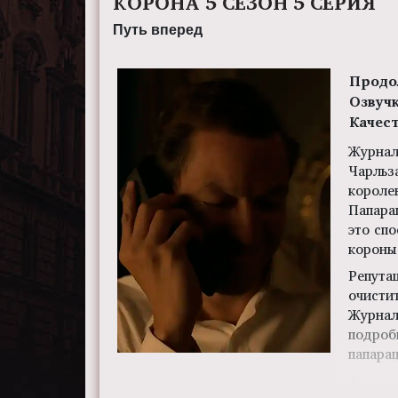
КОРОНА 5 СЕЗОН 5 СЕРИЯ
Путь вперед
Продо
Озвуч
Качес
Журнал
Чарльз
короле
Папара
это сп
короны
Репута
очистит
Журнал
подроб
папарац
Режис